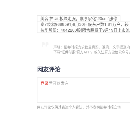
美容‘护’理;板块走强，嘉亨家化“20cm”涨停
泰?凌;微(688591)6月30日股东户数1.81万户，
杭华股份：4042200股!限售股将于9月19日上市
声明：证券时报力求信息真实、准确，文章提及内
下载“证券时报”官方APP，或关注官方微信公众
网友评论
登录
后可以发言
网友评论仅供其表达个人看法，并不表明证券时报立场