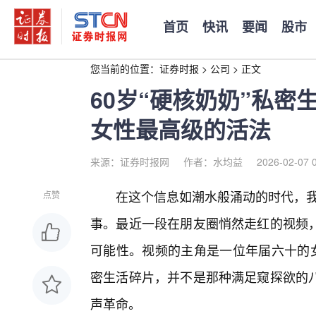
首页
快讯
要闻
股市
您当前的位置：
证券时报
>
公司
>
正文
60岁“硬核奶奶”私
女性最高级的活法
来源：证券时报网
作者：水均益
2026-02-07 
在这个信息如潮水般涌动的时代，我
点赞
事。最近一段在朋友圈悄然走红的视频
可能性。视频的主角是一位年届六十的女
密生活碎片，并不是那种满足窥探欲的
声革命。