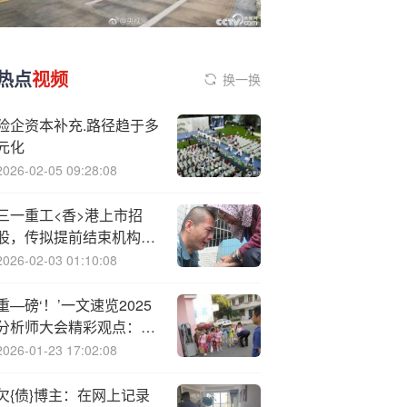
热点
视频
换一换
险企资本补充.路径趋于多
元化
2026-02-05 09:28:08
三一重工<香>港上市招
股，传拟提前结束机构投
资者认购
2026-02-03 01:10:08
重—磅‘！’一文速览2025
分析师大会精彩观点：邢
自强、但斌、王庆、李
2026-01-23 17:02:08
蓓、李迅雷等众多大咖投
资策略分享……
欠{债}博主：在网上记录