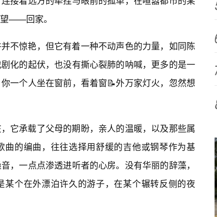
，连接着远方的牵挂与眼前的孤单，在喧嚣都市的某
望——回家。
许并不惊艳，但它有着一种不动声色的力量，如同陈
戏剧化的起伏，也没有撕心裂肺的呐喊，更多的是一
你一个人坐在窗前，看着窗📝外万家灯火，忽然想
在，它承载了父母的期盼，亲人的温暖，以及那些属
歌曲的编曲，往往选择用舒缓的吉他或钢琴作为基
嗓音，一点点渗透进听者的心房。没有华丽的辞藻，
是某个在外漂泊许久的游子，在某个辗转反侧的夜