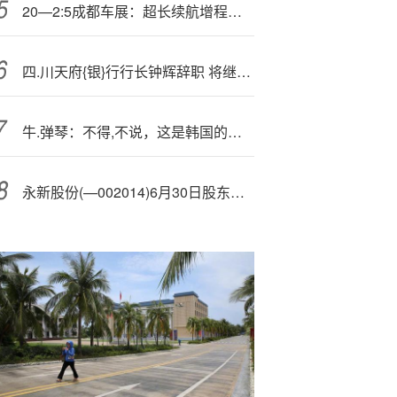
20—2:5成都车展：超长续航增程－插混的修罗场
四.川天府{银}行行长钟辉辞职 将继续担任副董事长等职务
牛.弹琴：不得,不说，这是韩国的奇耻大辱
永新股份(—002014)6月30日股东户数1.82万户，较上期减少11.86%