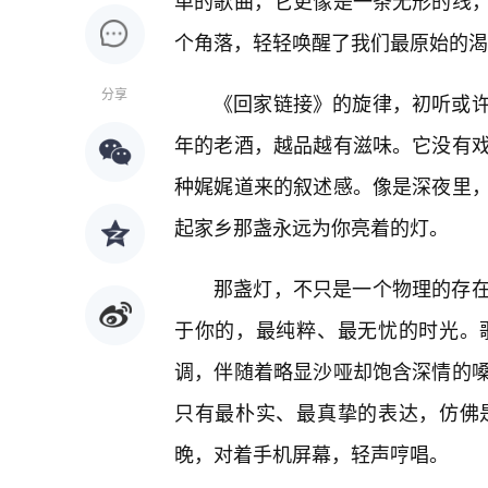
单的歌曲，它更像是一条无形的线
个角落，轻轻唤醒了我们最原始的渴
分享
《回家链接》的旋律，初听或
年的老酒，越品越有滋味。它没有
种娓娓道来的叙述感。像是深夜里，
起家乡那盏永远为你亮着的灯。
那盏灯，不只是一个物理的存
于你的，最纯粹、最无忧的时光。
调，伴随着略显沙哑却饱含深情的
只有最朴实、最真挚的表达，仿佛
晚，对着手机屏幕，轻声哼唱。