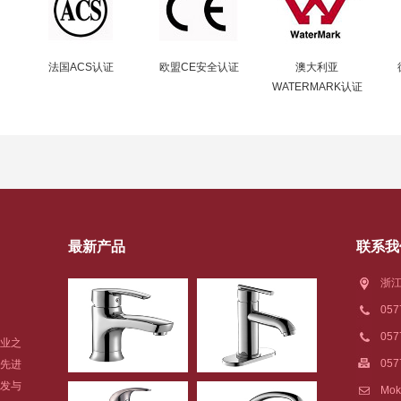
法国ACS认证
欧盟CE安全认证
澳大利亚
WATERMARK认证
最新产品
联系我
浙江
05
05
业之
057
先进
发与
Mok