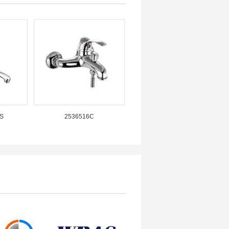
S
2536516C