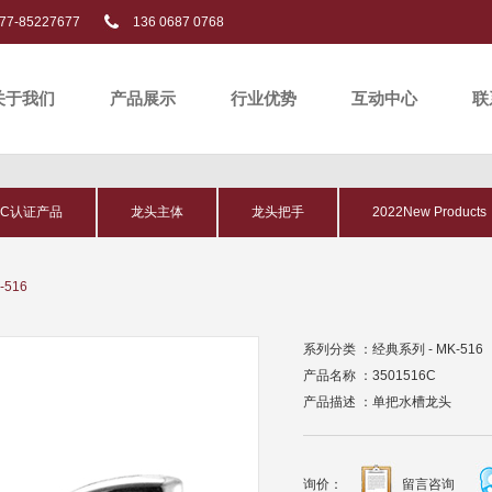
77-85227677
136 0687 0768
关于我们
产品展示
行业优势
互动中心
联
PC认证产品
龙头主体
龙头把手
2022New Products
-516
系列分类 ：经典系列 - MK-516
产品名称 ：3501516C
产品描述 ：单把水槽龙头
询价：
留言咨询