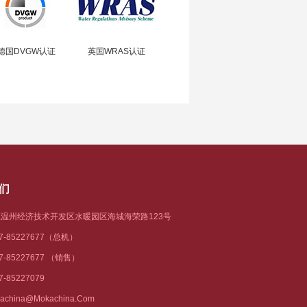
德国DVGW认证
英国WRAS认证
们
温州经济技术开发区水暖园区海城海荣路123号
77-85227677（总机）
77-85227677 （销售）
7-85227079
achina@mokachina.com