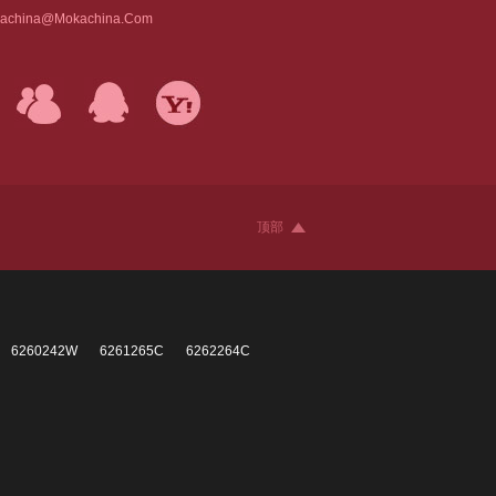
achina@mokachina.com
顶部
6260242W
6261265C
6262264C