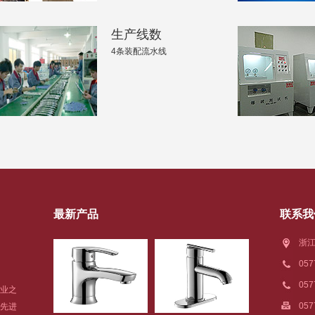
生产线数
4条装配流水线
最新产品
联系我
浙江
05
05
业之
057
先进