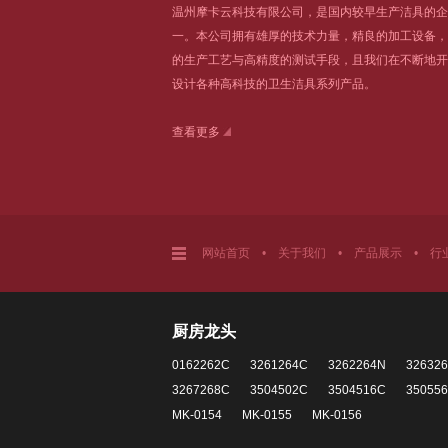
温州摩卡云科技有限公司，是国内较早生产洁具的企
一。本公司拥有雄厚的技术力量，精良的加工设备，
的生产工艺与高精度的测试手段，且我们在不断地开
设计各种高科技的卫生洁具系列产品。
查看更多
网站首页
•
关于我们
•
产品展示
•
行
厨房龙头
0162262C
3261264C
3262264N
32632
3267268C
3504502C
3504516C
35055
MK-0154
MK-0155
MK-0156