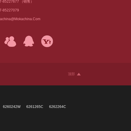
77-85227677 （销售）
7-85227079
achina@mokachina.com
顶部
6260242W
6261265C
6262264C