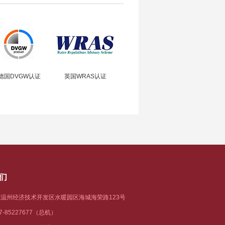
德国DVGW认证
英国WRAS认证
们
温州经济技术开发区水暖园区海城海荣路123号
77-85227677（总机）