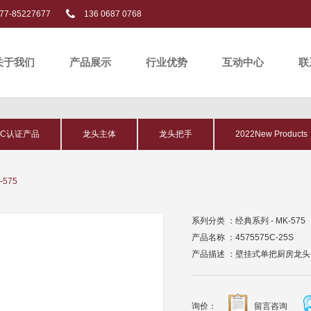
77-85227677
136 0687 0768
关于我们
产品展示
行业优势
互动中心
联
PC认证产品
龙头主体
龙头把手
2022New Products
-575
系列分类 ：经典系列 - MK-575
产品名称 ：4575575C-25S
产品描述 ：壁挂式单把厨房龙头
询价：
留言咨询