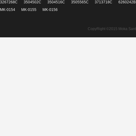
3267268C
3504502C
3504516C
3505565C
3713718C
6260242B
MK-0154
MK-0155
MK-0156
CopyRight ©2015 Moka Santita