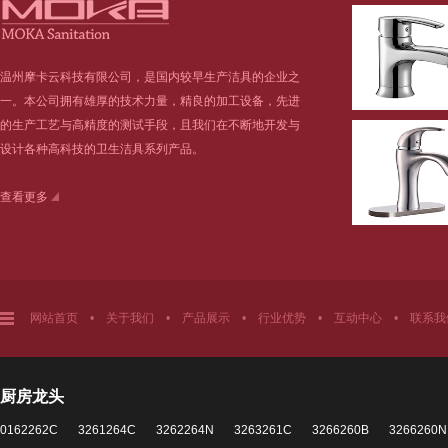
温州摩卡云科技有限公司，是国内较早生产洁具的企业之
一。本公司拥有雄厚的技术力量，精良的加工设备，先进
的生产工艺与高精度的测试手段，且我们在不断地开发与
设计各种高科技的卫生洁具系列产品。
查看更多
网站首页
•
关于我们
•
产品展示
•
行业优势
•
互动中心
•
联系我
厨房龙头
0162262C
3261264C
3262264N
3263261C
3266260B
3266260N