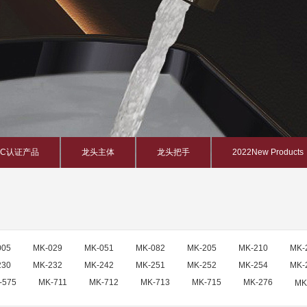
PC认证产品
龙头主体
龙头把手
2022New Products
005
MK-029
MK-051
MK-082
MK-205
MK-210
MK-
230
MK-232
MK-242
MK-251
MK-252
MK-254
MK-
-575
MK-711
MK-712
MK-713
MK-715
MK-276
MK