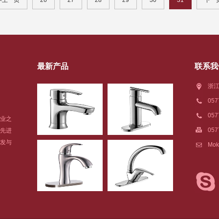
<上一页
26
27
28
29
30
31
下一
最新产品
联系我
浙江
05
05
业之
057
先进
发与
Mok