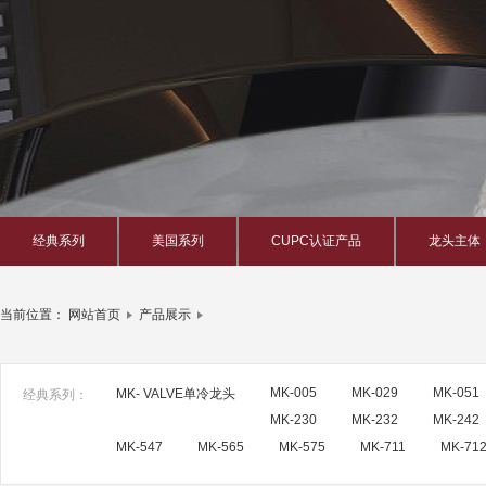
经典系列
美国系列
CUPC认证产品
龙头主体
当前位置：
网站首页
产品展示
MK-005
MK-029
MK-051
MK- VALVE单冷龙头
经典系列：
MK-230
MK-232
MK-242
MK-547
MK-565
MK-575
MK-711
MK-71