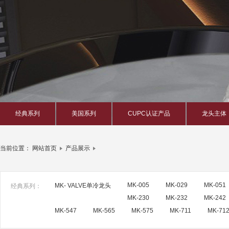
经典系列
美国系列
CUPC认证产品
龙头主体
当前位置：
网站首页
产品展示
MK-005
MK-029
MK-051
MK- VALVE单冷龙头
经典系列：
MK-230
MK-232
MK-242
MK-547
MK-565
MK-575
MK-711
MK-71