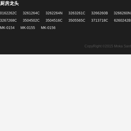
厨房龙头
0162262C
3261264C
3262264N
3263261C
3266260B
3266260N
3267268C
3504502C
3504516C
3505565C
3713718C
6260242B
MK-0154
MK-0155
MK-0156
CopyRight ©2015 Moka Santita