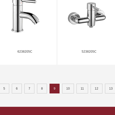
6238205C
5238205C
5
6
7
8
9
10
11
12
13