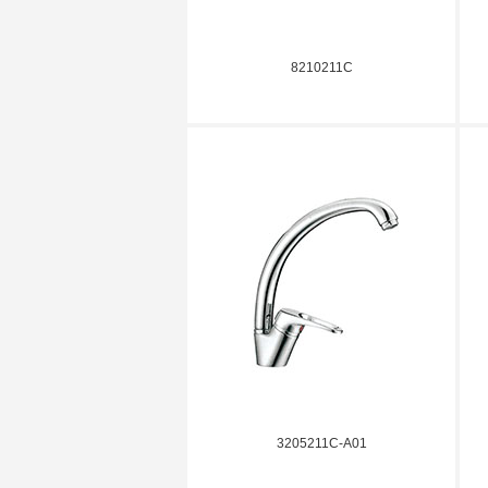
8210211C
3205211C-A01