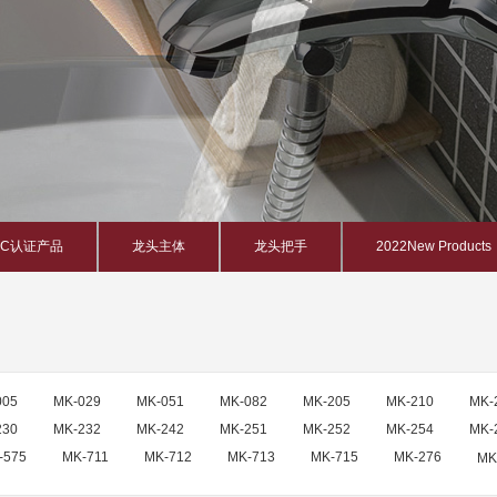
PC认证产品
龙头主体
龙头把手
2022New Products
005
MK-029
MK-051
MK-082
MK-205
MK-210
MK-
230
MK-232
MK-242
MK-251
MK-252
MK-254
MK-
-575
MK-711
MK-712
MK-713
MK-715
MK-276
MK