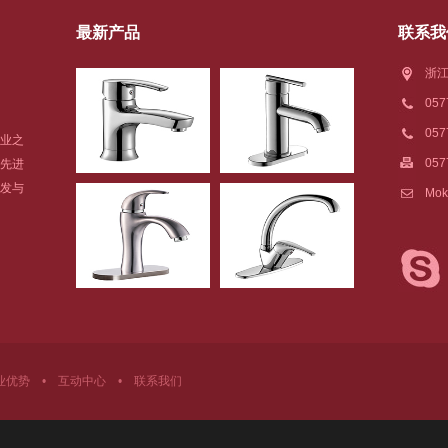
最新产品
联系我
浙江
05
05
业之
057
先进
发与
Mok
业优势
•
互动中心
•
联系我们