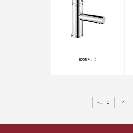
6239205C
<上一页
4